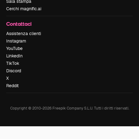
Sala stampa
Cerchi magnific.ai
Contattaci
Assistenza clienti
Instagram
YouTube
LinkedIn
TikTok
Discord
X
Reddit
Copyright © 2010-
2026
Freepik Company S.L.U.
Tutti i diritti riservati
.