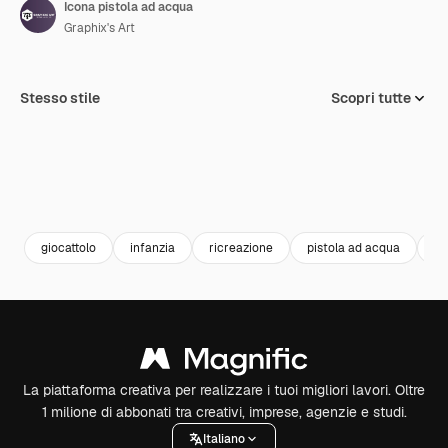
Icona pistola ad acqua
Graphix's Art
Stesso stile
Scopri tutte
giocattolo
infanzia
ricreazione
pistola ad acqua
ba
La piattaforma creativa per realizzare i tuoi migliori lavori. Oltre
1 milione di abbonati tra creativi, imprese, agenzie e studi.
Italiano