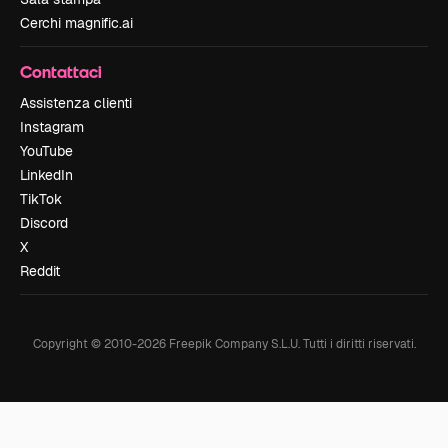
Cerchi magnific.ai
Contattaci
Assistenza clienti
Instagram
YouTube
LinkedIn
TikTok
Discord
X
Reddit
Copyright © 2010-
2026
Freepik Company S.L.U.
Tutti i diritti riservati
.