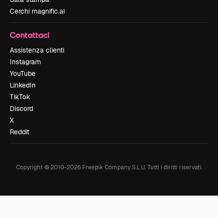
Cerchi magnific.ai
Contattaci
Assistenza clienti
Instagram
YouTube
LinkedIn
TikTok
Discord
X
Reddit
Copyright © 2010-
2026
Freepik Company S.L.U.
Tutti i diritti riservati
.