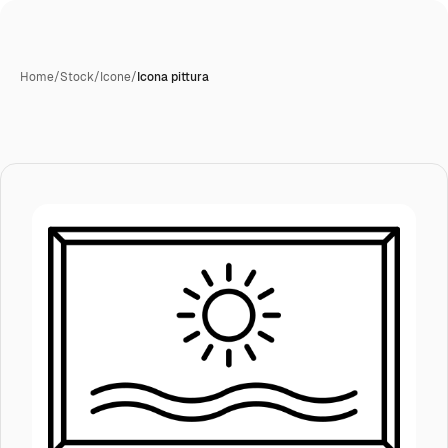
Home
/
Stock
/
Icone
/
Icona pittura