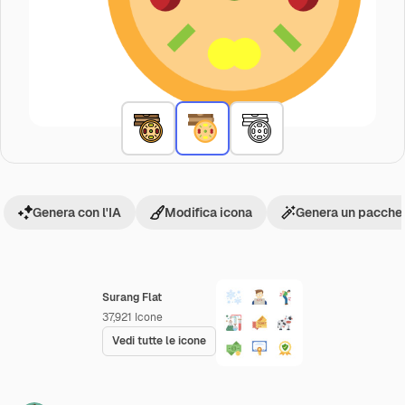
Genera con l'IA
Modifica icona
Genera un pacchet
Surang Flat
37,921
Icone
Vedi tutte le icone