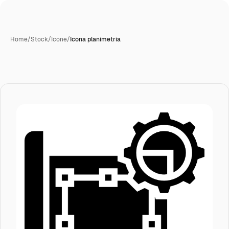
Home
/
Stock
/
Icone
/
Icona planimetria