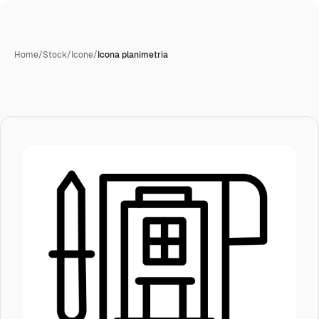
Home
/
Stock
/
Icone
/
Icona planimetria