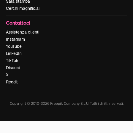
Sala stampa
Cerchi magnific.ai
Contattaci
Assistenza clienti
Instagram
YouTube
LinkedIn
TikTok
Discord
X
Reddit
Copyright © 2010-
2026
Freepik Company S.L.U.
Tutti i diritti riservati
.