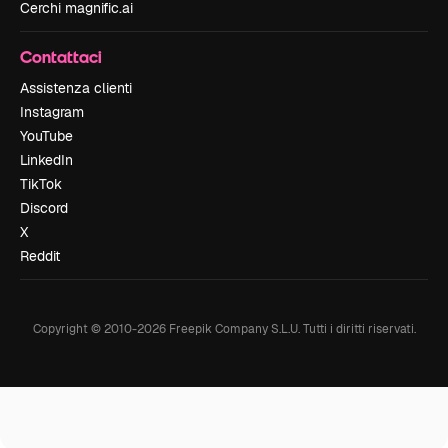
Cerchi magnific.ai
Contattaci
Assistenza clienti
Instagram
YouTube
LinkedIn
TikTok
Discord
X
Reddit
Copyright © 2010-
2026
Freepik Company S.L.U.
Tutti i diritti riservati
.