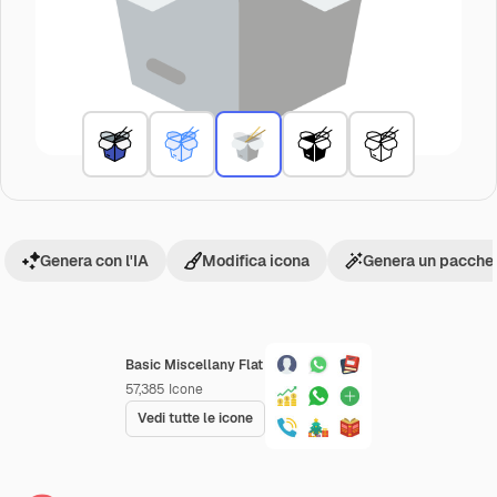
Genera con l'IA
Modifica icona
Genera un pacchet
Basic Miscellany Flat
57,385
Icone
Vedi tutte le icone