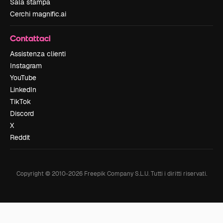
Sala stampa
Cerchi magnific.ai
Contattaci
Assistenza clienti
Instagram
YouTube
LinkedIn
TikTok
Discord
X
Reddit
Copyright © 2010-
2026
Freepik Company S.L.U.
Tutti i diritti riservati
.