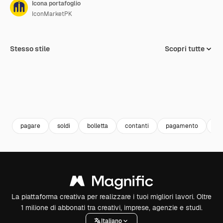
Icona portafoglio
IconMarketPK
Stesso stile
Scopri tutte
pagare
soldi
bolletta
contanti
pagamento
po
La piattaforma creativa per realizzare i tuoi migliori lavori. Oltre
1 milione di abbonati tra creativi, imprese, agenzie e studi.
Italiano