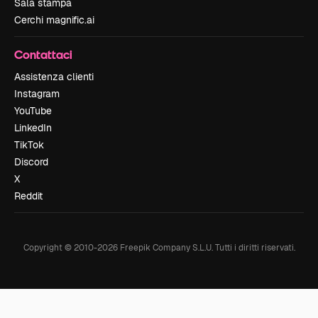
Sala stampa
Cerchi magnific.ai
Contattaci
Assistenza clienti
Instagram
YouTube
LinkedIn
TikTok
Discord
X
Reddit
Copyright © 2010-
2026
Freepik Company S.L.U.
Tutti i diritti riservati
.