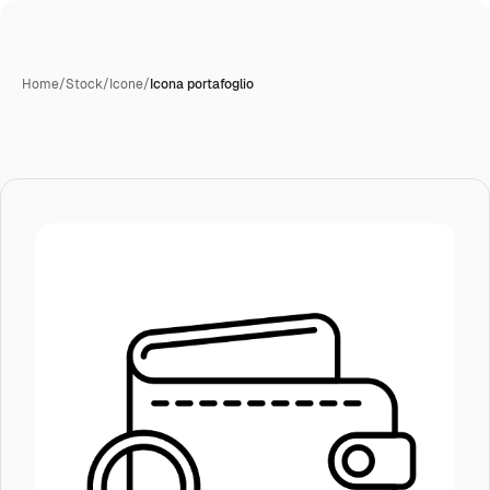
Home
/
Stock
/
Icone
/
Icona portafoglio