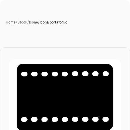
Home
/
Stock
/
Icone
/
Icona portafoglio