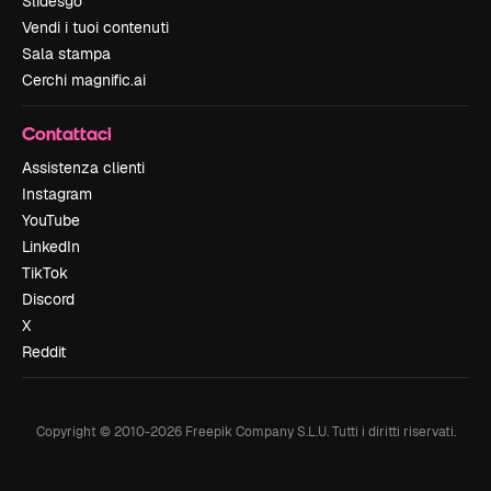
Slidesgo
Vendi i tuoi contenuti
Sala stampa
Cerchi magnific.ai
Contattaci
Assistenza clienti
Instagram
YouTube
LinkedIn
TikTok
Discord
X
Reddit
Copyright © 2010-
2026
Freepik Company S.L.U.
Tutti i diritti riservati
.