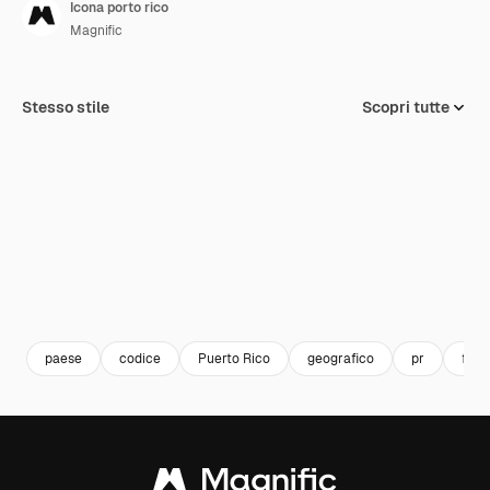
Icona porto rico
Magnific
Stesso stile
Scopri tutte
paese
codice
Puerto Rico
geografico
pr
form