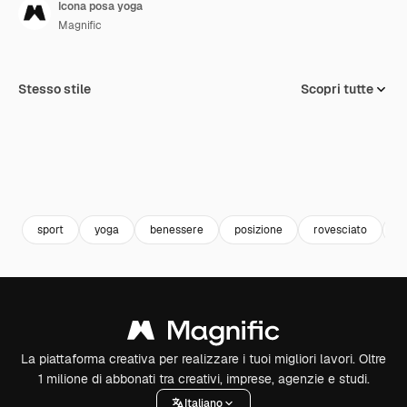
Icona posa yoga
Magnific
Stesso stile
Scopri tutte
sport
yoga
benessere
posizione
rovesciato
p
La piattaforma creativa per realizzare i tuoi migliori lavori. Oltre
1 milione di abbonati tra creativi, imprese, agenzie e studi.
Italiano