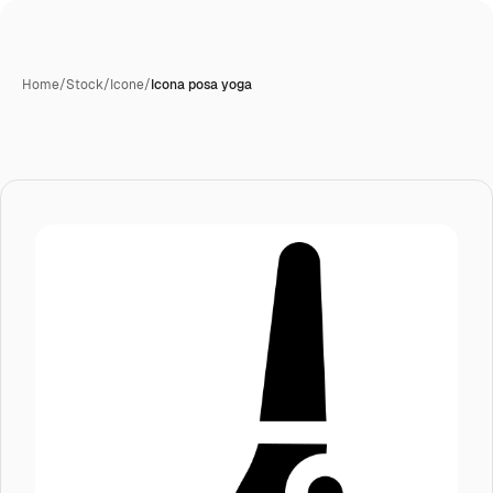
Home
/
Stock
/
Icone
/
Icona posa yoga