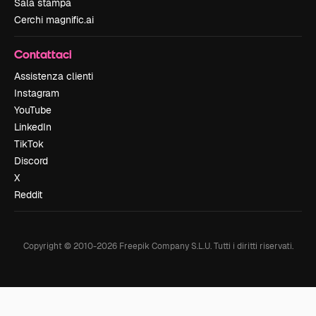
Sala stampa
Cerchi magnific.ai
Contattaci
Assistenza clienti
Instagram
YouTube
LinkedIn
TikTok
Discord
X
Reddit
Copyright © 2010-
2026
Freepik Company S.L.U.
Tutti i diritti riservati
.