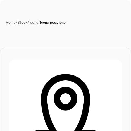
Home
/
Stock
/
Icone
/
Icona posizione