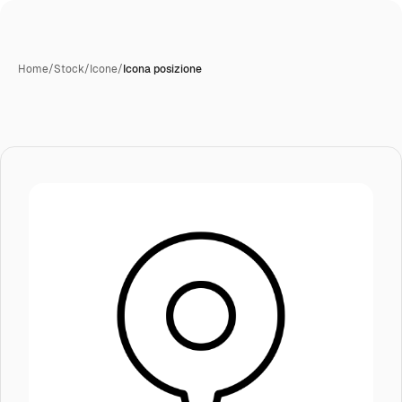
Home
/
Stock
/
Icone
/
Icona posizione