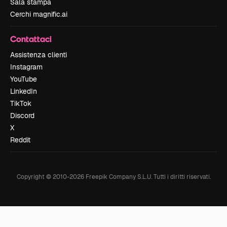
Sala stampa
Cerchi magnific.ai
Contattaci
Assistenza clienti
Instagram
YouTube
LinkedIn
TikTok
Discord
X
Reddit
Copyright © 2010-
2026
Freepik Company S.L.U.
Tutti i diritti riservati
.