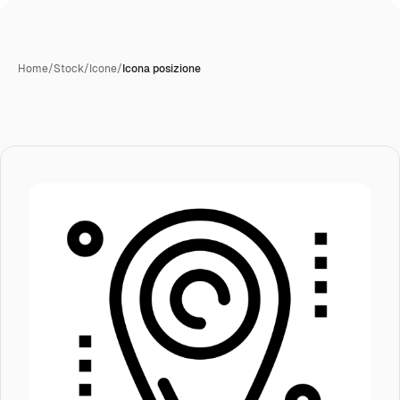
Home
/
Stock
/
Icone
/
Icona posizione