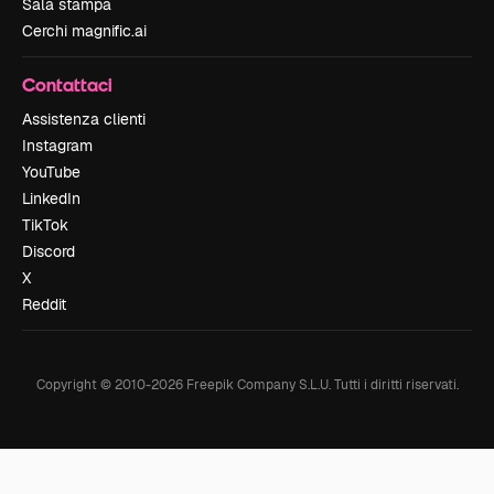
Sala stampa
Cerchi magnific.ai
Contattaci
Assistenza clienti
Instagram
YouTube
LinkedIn
TikTok
Discord
X
Reddit
Copyright © 2010-
2026
Freepik Company S.L.U.
Tutti i diritti riservati
.