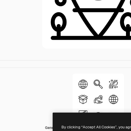
By clicking “Accept All Cookies”, you ag
Generic Detailed Outline