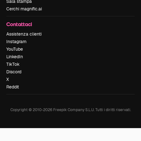
Sala stampa
Cerchi magnific.ai
Contattaci
Assistenza clienti
Instagram
YouTube
LinkedIn
TikTok
Discord
X
Reddit
Copyright © 2010-
2026
Freepik Company S.L.U.
Tutti i diritti riservati
.