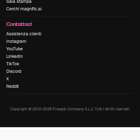
Sala stampa
Cerchi magnific.ai
Contattaci
Assistenza clienti
Instagram
YouTube
LinkedIn
TikTok
Discord
X
Reddit
Copyright © 2010-
2026
Freepik Company S.L.U.
Tutti i diritti riservati
.