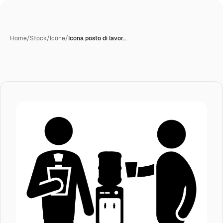
Home
/
Stock
/
Icone
/
Icona posto di lavor…