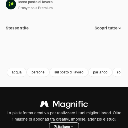
Icona posto di lavoro
Prosymbols Premium
Stesso stile
Scopri tutte
acqua
persone
sul posto di lavoro
parlando
routin
La piattaforma creativa per realizzare i tuoi migliori lavori. Oltre
1 milione di abbonati tra creativi, imprese, agenzie e studi.
Italiano