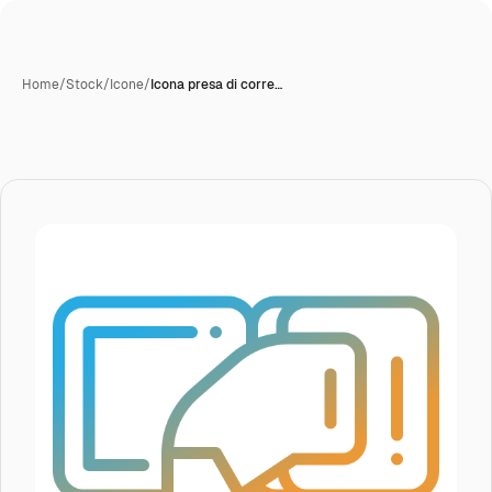
Home
/
Stock
/
Icone
/
Icona presa di corre…