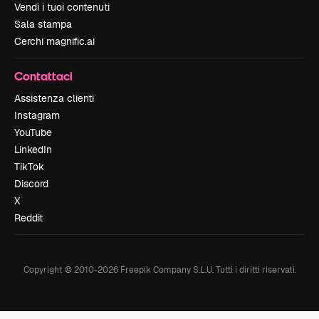
Vendi i tuoi contenuti
Sala stampa
Cerchi magnific.ai
Contattaci
Assistenza clienti
Instagram
YouTube
LinkedIn
TikTok
Discord
X
Reddit
Copyright © 2010-
2026
Freepik Company S.L.U.
Tutti i diritti riservati
.