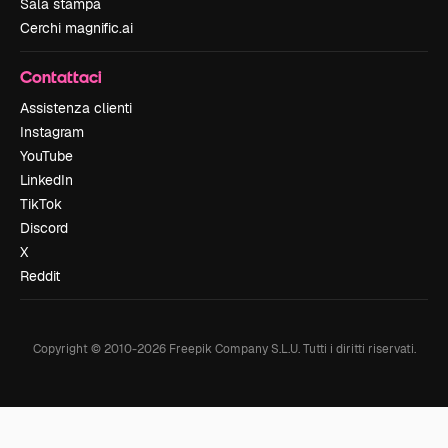
Sala stampa
Cerchi magnific.ai
Contattaci
Assistenza clienti
Instagram
YouTube
LinkedIn
TikTok
Discord
X
Reddit
Copyright © 2010-
2026
Freepik Company S.L.U.
Tutti i diritti riservati
.