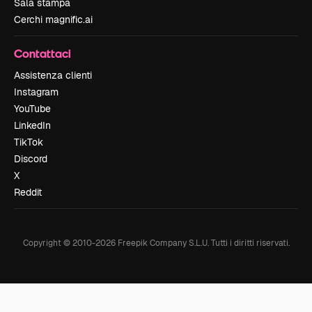
Sala stampa
Cerchi magnific.ai
Contattaci
Assistenza clienti
Instagram
YouTube
LinkedIn
TikTok
Discord
X
Reddit
Copyright © 2010-
2026
Freepik Company S.L.U.
Tutti i diritti riservati
.