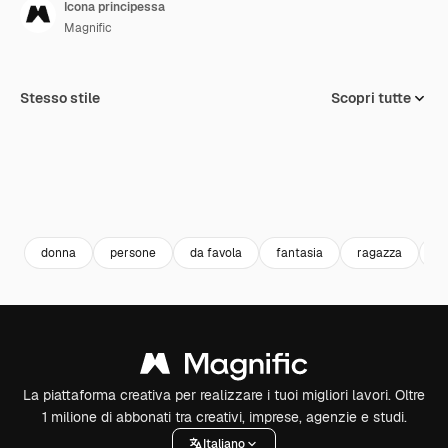
Icona principessa
Magnific
Stesso stile
Scopri tutte
donna
persone
da favola
fantasia
ragazza
c
La piattaforma creativa per realizzare i tuoi migliori lavori. Oltre
1 milione di abbonati tra creativi, imprese, agenzie e studi.
Italiano