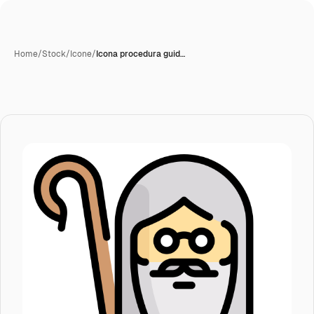
Home
/
Stock
/
Icone
/
Icona procedura guid…