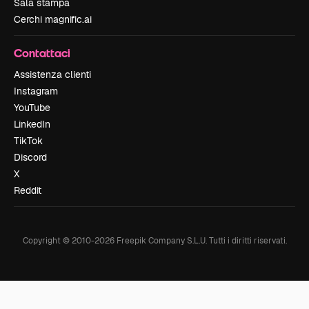
Sala stampa
Cerchi magnific.ai
Contattaci
Assistenza clienti
Instagram
YouTube
LinkedIn
TikTok
Discord
X
Reddit
Copyright © 2010-
2026
Freepik Company S.L.U.
Tutti i diritti riservati
.