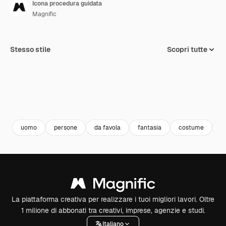
Icona procedura guidata
Magnific
Stesso stile
Scopri tutte
uomo
persone
da favola
fantasia
costume
c
La piattaforma creativa per realizzare i tuoi migliori lavori. Oltre
1 milione di abbonati tra creativi, imprese, agenzie e studi.
Italiano