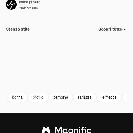
Icona profilo
Xinh Studio
Stesso stile
Scopri tutte
donna
profilo
bambino
ragazza
le frecce
Ava