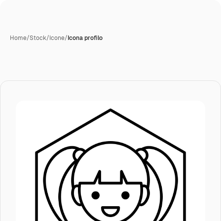
Home
/
Stock
/
Icone
/
Icona profilo