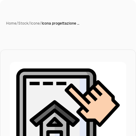
Home
/
Stock
/
Icone
/
Icona progettazione …