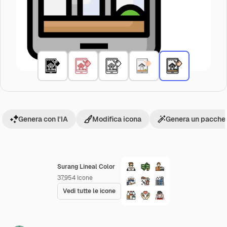
Genera con l'IA
Modifica icona
Genera un pacchet
Surang Lineal Color
37,954
Icone
Vedi tutte le icone