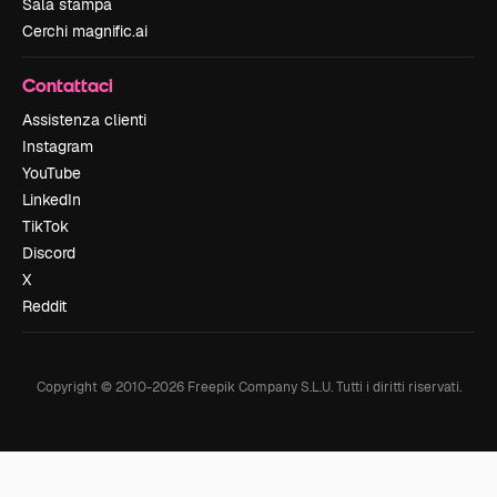
Sala stampa
Cerchi magnific.ai
Contattaci
Assistenza clienti
Instagram
YouTube
LinkedIn
TikTok
Discord
X
Reddit
Copyright © 2010-
2026
Freepik Company S.L.U.
Tutti i diritti riservati
.