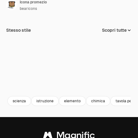
Icona promezio
bearicons
Stesso stile
Scopri tutte
scienza
istruzione
elemento
chimica
tavola perio