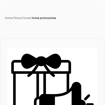
Home
/
Stock
/
Icone
/
Icona promozione