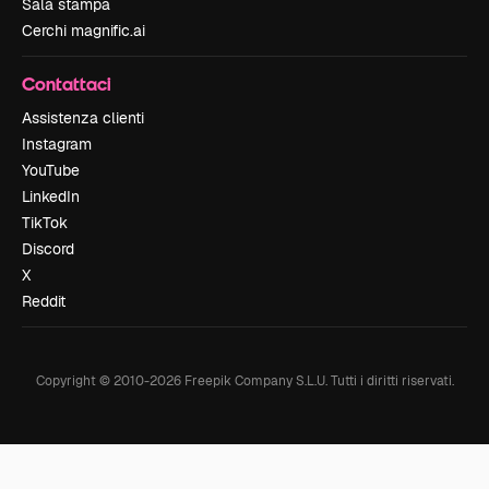
Sala stampa
Cerchi magnific.ai
Contattaci
Assistenza clienti
Instagram
YouTube
LinkedIn
TikTok
Discord
X
Reddit
Copyright © 2010-
2026
Freepik Company S.L.U.
Tutti i diritti riservati
.