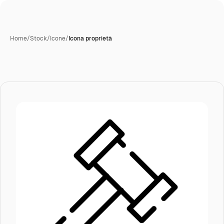
Home
/
Stock
/
Icone
/
Icona proprietà