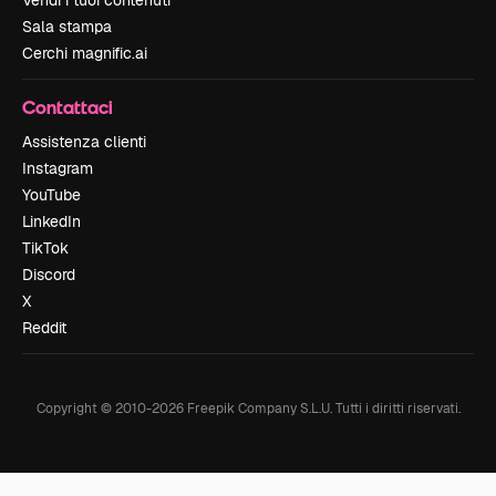
Vendi i tuoi contenuti
Sala stampa
Cerchi magnific.ai
Contattaci
Assistenza clienti
Instagram
YouTube
LinkedIn
TikTok
Discord
X
Reddit
Copyright © 2010-
2026
Freepik Company S.L.U.
Tutti i diritti riservati
.