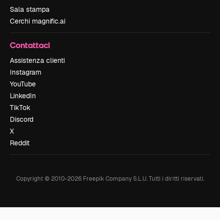
Sala stampa
Cerchi magnific.ai
Contattaci
Assistenza clienti
Instagram
YouTube
LinkedIn
TikTok
Discord
X
Reddit
Copyright © 2010-
2026
Freepik Company S.L.U.
Tutti i diritti riservati
.