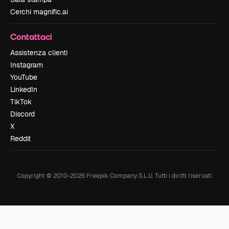
Cerchi magnific.ai
Contattaci
Assistenza clienti
Instagram
YouTube
LinkedIn
TikTok
Discord
X
Reddit
Copyright © 2010-
2026
Freepik Company S.L.U.
Tutti i diritti riservati
.