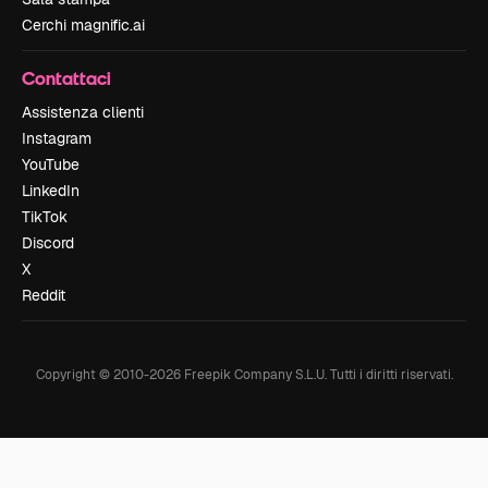
Cerchi magnific.ai
Contattaci
Assistenza clienti
Instagram
YouTube
LinkedIn
TikTok
Discord
X
Reddit
Copyright © 2010-
2026
Freepik Company S.L.U.
Tutti i diritti riservati
.