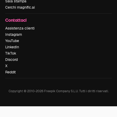
Sala stampa
Cerchi magnific.ai
Contattaci
Assistenza clienti
Instagram
YouTube
LinkedIn
TikTok
Discord
X
Reddit
Copyright © 2010-
2026
Freepik Company S.L.U.
Tutti i diritti riservati
.