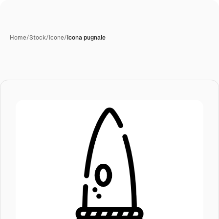
Home
/
Stock
/
Icone
/
Icona pugnale