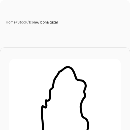
Home
/
Stock
/
Icone
/
Icona qatar