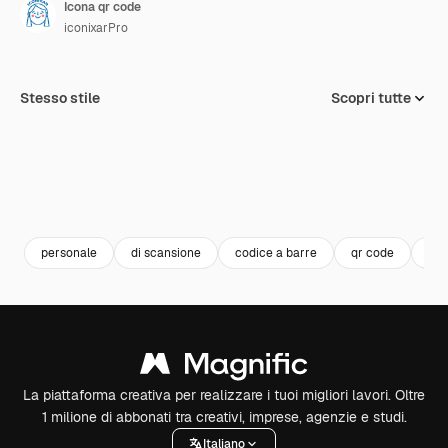
Icona qr code
iconixarPro
Stesso stile
Scopri tutte
personale
di scansione
codice a barre
qr code
agg
La piattaforma creativa per realizzare i tuoi migliori lavori. Oltre
1 milione di abbonati tra creativi, imprese, agenzie e studi.
Italiano