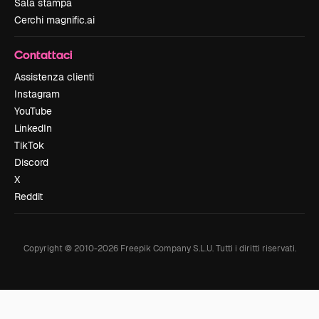
Sala stampa
Cerchi magnific.ai
Contattaci
Assistenza clienti
Instagram
YouTube
LinkedIn
TikTok
Discord
X
Reddit
Copyright © 2010-
2026
Freepik Company S.L.U.
Tutti i diritti riservati
.