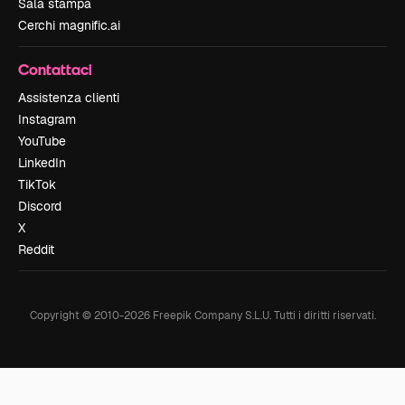
Sala stampa
Cerchi magnific.ai
Contattaci
Assistenza clienti
Instagram
YouTube
LinkedIn
TikTok
Discord
X
Reddit
Copyright © 2010-
2026
Freepik Company S.L.U.
Tutti i diritti riservati
.