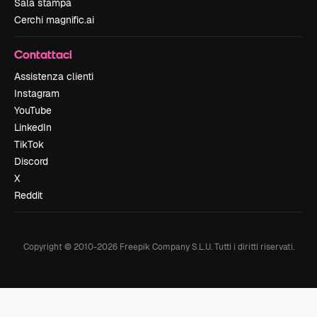
Sala stampa
Cerchi magnific.ai
Contattaci
Assistenza clienti
Instagram
YouTube
LinkedIn
TikTok
Discord
X
Reddit
Copyright © 2010-
2026
Freepik Company S.L.U.
Tutti i diritti riservati
.