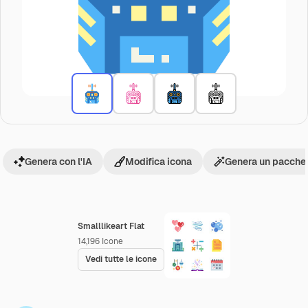
Genera con l'IA
Modifica icona
Genera un pacchet
Smalllikeart Flat
14,196
Icone
Vedi tutte le icone