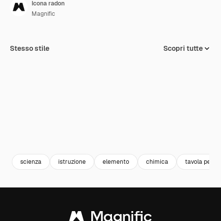
Icona radon
Magnific
Stesso stile
Scopri tutte
scienza
istruzione
elemento
chimica
tavola perio