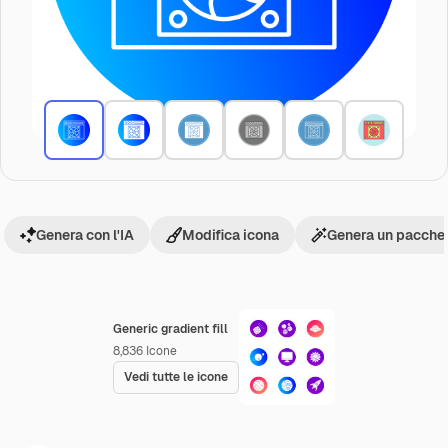
Genera con l'IA
Modifica icona
Genera un pacchet
Generic gradient fill
8,836
Icone
Vedi tutte le icone