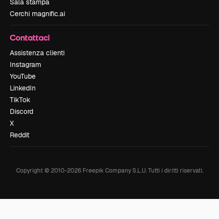
Sala stampa
Cerchi magnific.ai
Contattaci
Assistenza clienti
Instagram
YouTube
LinkedIn
TikTok
Discord
X
Reddit
Copyright © 2010-
2026
Freepik Company S.L.U.
Tutti i diritti riservati
.