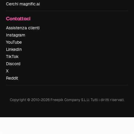
Cerchi magnific.ai
Contattaci
Assistenza clienti
Instagram
YouTube
LinkedIn
TikTok
Discord
X
Reddit
Copyright © 2010-
2026
Freepik Company S.L.U.
Tutti i diritti riservati
.