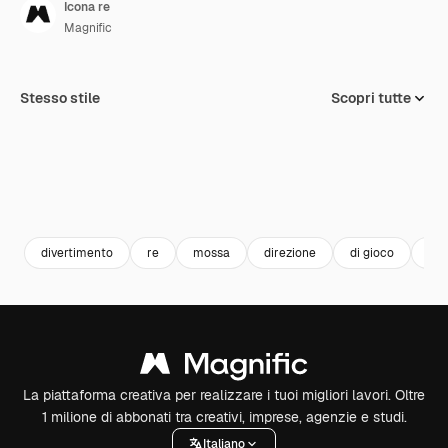
Icona re
Magnific
Stesso stile
Scopri tutte
divertimento
re
mossa
direzione
di gioco
str
La piattaforma creativa per realizzare i tuoi migliori lavori. Oltre
1 milione di abbonati tra creativi, imprese, agenzie e studi.
Italiano