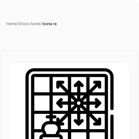
Home
/
Stock
/
Icone
/
Icona re