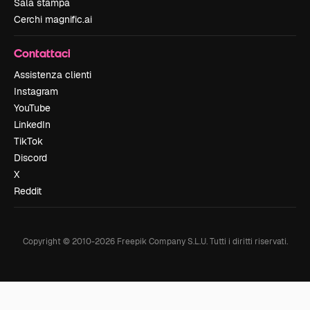
Sala stampa
Cerchi magnific.ai
Contattaci
Assistenza clienti
Instagram
YouTube
LinkedIn
TikTok
Discord
X
Reddit
Copyright © 2010-
2026
Freepik Company S.L.U.
Tutti i diritti riservati
.