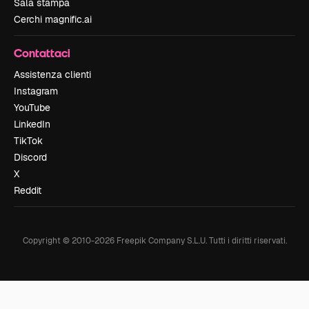
Sala stampa
Cerchi magnific.ai
Contattaci
Assistenza clienti
Instagram
YouTube
LinkedIn
TikTok
Discord
X
Reddit
Copyright © 2010-
2026
Freepik Company S.L.U.
Tutti i diritti riservati
.