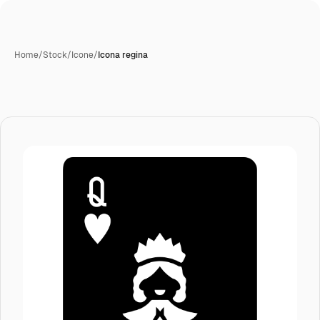
Home
/
Stock
/
Icone
/
Icona regina