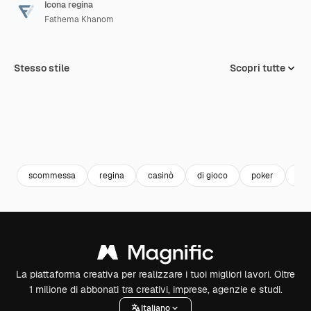
Icona regina
Fathema Khanom
Stesso stile
Scopri tutte
scommessa
regina
casinò
di gioco
poker
car
La piattaforma creativa per realizzare i tuoi migliori lavori. Oltre
1 milione di abbonati tra creativi, imprese, agenzie e studi.
Italiano