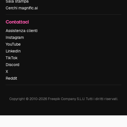
Sala stampa
Cerchi magnific.ai
Contattaci
Assistenza clienti
Instagram
YouTube
LinkedIn
TikTok
Discord
X
Reddit
Copyright © 2010-
2026
Freepik Company S.L.U.
Tutti i diritti riservati
.