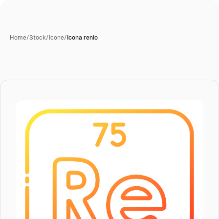
Home
/
Stock
/
Icone
/
Icona renio