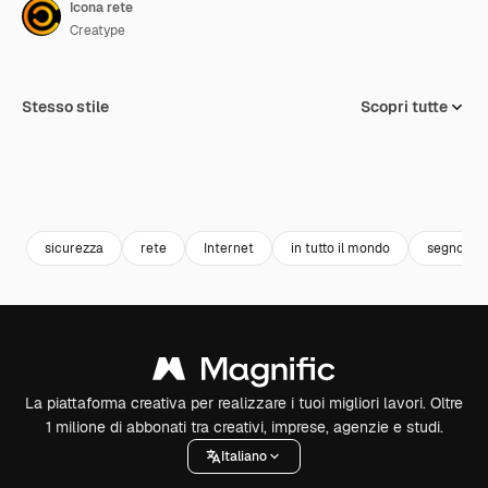
Icona rete
Creatype
Stesso stile
Scopri tutte
sicurezza
rete
Internet
in tutto il mondo
segno di 
La piattaforma creativa per realizzare i tuoi migliori lavori. Oltre
1 milione di abbonati tra creativi, imprese, agenzie e studi.
Italiano