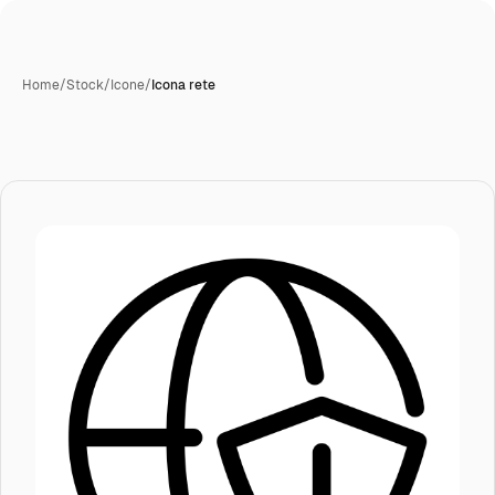
Home
/
Stock
/
Icone
/
Icona rete