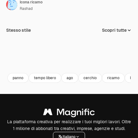
Icona ricamo
Rashad
Stesso stile
Scopri tutte
panno
tempo libero
ago
cerchio
ricamo
hand
La piattaforma creativa per realizzare i tuoi migliori lavori. Oltre
1 milione di abbonati tra creativi, imprese, agenzie e studi.
Italiano