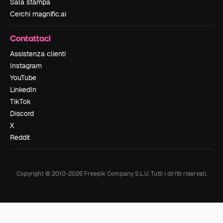
Sala stampa
Cerchi magnific.ai
Contattaci
Assistenza clienti
Instagram
YouTube
LinkedIn
TikTok
Discord
X
Reddit
Copyright © 2010-
2026
Freepik Company S.L.U.
Tutti i diritti riservati
.